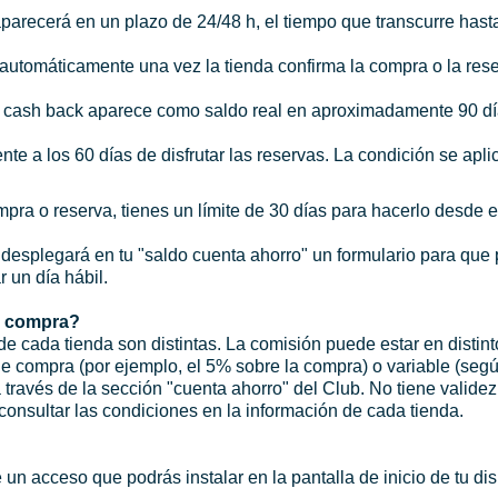
aparecerá en un plazo de 24/48 h, el tiempo que transcurre hasta
l automáticamente una vez la tienda confirma la compra o la res
el cash back aparece como saldo real en aproximadamente 90 día
e a los 60 días de disfrutar las reservas. La condición se apli
pra o reserva, tienes un límite de 30 días para hacerlo desde e
esplegará en tu "saldo cuenta ahorro" un formulario para que p
r un día hábil.
a compra?
 cada tienda son distintas. La comisión puede estar en distintos
de compra (por ejemplo, el 5% sobre la compra) o variable (segú
ravés de la sección "cuenta ahorro" del Club. No tiene validez en
consultar las condiciones en la información de cada tienda.
un acceso que podrás instalar en la pantalla de inicio de tu dis