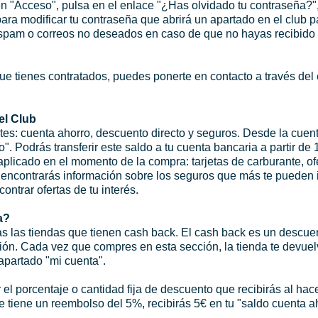
en "Acceso", pulsa en el enlace "¿Has olvidado tu contraseña?",
 para modificar tu contraseña que abrirá un apartado en el club 
spam o correos no deseados en caso de que no hayas recibido e
ue tienes contratados, puedes ponerte en contacto a través del
el Club
ntes: cuenta ahorro, descuento directo y seguros. Desde la cue
". Podrás transferir este saldo a tu cuenta bancaria a partir de
aplicado en el momento de la compra: tarjetas de carburante, o
 encontrarás información sobre los seguros que más te pueden 
ntrar ofertas de tu interés.
a?
as las tiendas que tienen cash back. El cash back es un descu
ción. Cada vez que compres en esta sección, la tienda te devu
apartado "mi cuenta".
 el porcentaje o cantidad fija de descuento que recibirás al hac
tiene un reembolso del 5%, recibirás 5€ en tu "saldo cuenta ah