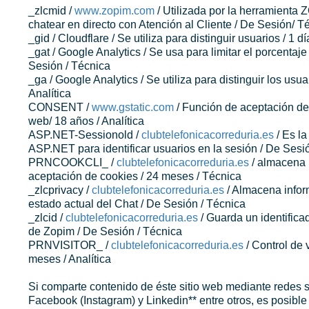
_zlcmid /
www.zopim.com
/ Utilizada por la herramienta 
chatear en directo con Atención al Cliente / De Sesión/ T
_gid / Cloudflare / Se utiliza para distinguir usuarios / 1 d
_gat / Google Analytics / Se usa para limitar el porcentaje
Sesión / Técnica
_ga / Google Analytics / Se utiliza para distinguir los usua
Analítica
CONSENT /
www.gstatic.com
/ Función de aceptación de 
web/ 18 años / Analítica
ASP.NET-Sessionold /
clubtelefonicacorreduria.es
/ Es l
ASP.NET para identificar usuarios en la sesión / De Sesi
PRNCOOKCLI_ /
clubtelefonicacorreduria.es
/ almacena 
aceptación de cookies / 24 meses / Técnica
_zlcprivacy /
clubtelefonicacorreduria.es
/ Almacena infor
estado actual del Chat / De Sesión / Técnica
_zlcid /
clubtelefonicacorreduria.es
/ Guarda un identificad
de Zopim / De Sesión / Técnica
PRNVISITOR_ /
clubtelefonicacorreduria.es
/ Control de 
meses / Analítica
Si comparte contenido de éste sitio web mediante redes 
Facebook (Instagram) y Linkedin** entre otros, es posible